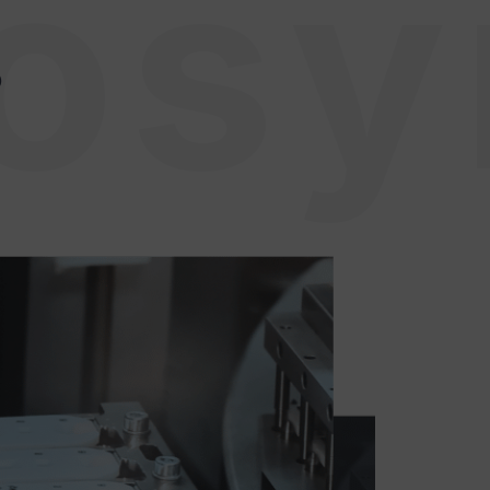
ios
?