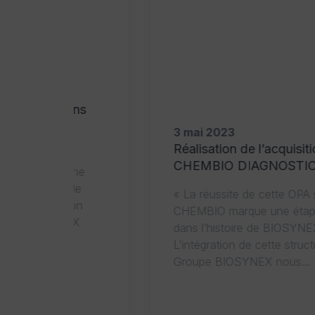
3 mai 2023
oins
Réalisation de l’acquisition de
s
CHEMBIO DIAGNOSTICS Inc.
« La réussite de cette OPA sur
 une
CHEMBIO marque une étape majeure
 de
dans l’histoire de BIOSYNEX.
sion
L’intégration de cette structure dans le
NEX
Groupe BIOSYNEX nous...
LIRE L'ARTICLE