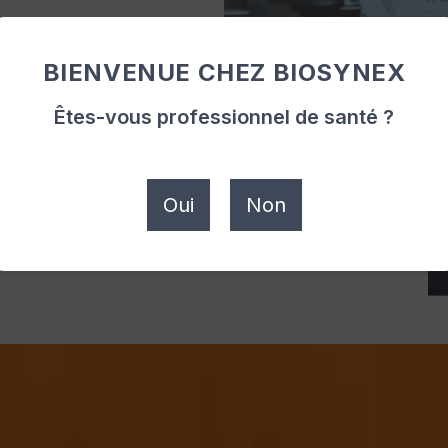
ue réseau de distribution
nalyses médicales, hôpitaux,
BIENVENUE CHEZ BIOSYNEX
e
large gamme
de produits
adaptés.
Êtes-vous professionnel de santé ?
En savoir plus
Oui
Non