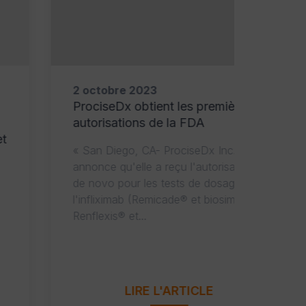
2 octobre 2023
29 sep
ProciseDx obtient les premières
Projet
autorisations de la FDA
de TH
« San Diego, CA- ProciseDx Inc.
« Les C
annonce qu'elle a reçu l'autorisation
BIOSYNE
de novo pour les tests de dosages de
dans la 
l'infliximab (Remicade® et biosimilaires
commerc
Renflexis® et...
diagnost
LIRE L'ARTICLE