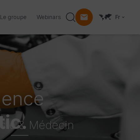
Le groupe
Webinars
Fr
mence
ic.
iste & Médecin