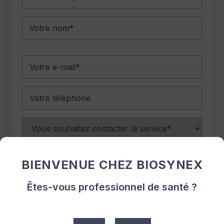
postal
Nom
E-
mail
Téléphone
Choix
du
service
Sujet
à
BIENVENUE CHEZ BIOSYNEX
contacter
Message
Êtes-vous professionnel de santé ?