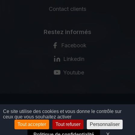
Contact clients
Restez informés
Facebook
Linkedin
Youtube
MENTIONS LÉGALES
Ce site utilise des cookies et vous donne le contrôle sur
ceux que vous souhaitez activer
POLITIQUE DE CONFIDENTIALITÉ
CGV
Tout accepter
Tout refuser
Personnaliser
GESTION DES COOKIES
X
Masquer l
Politique de confidentialité