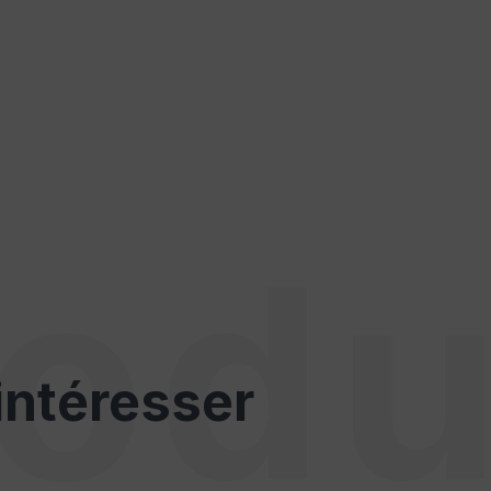
odu
intéresser