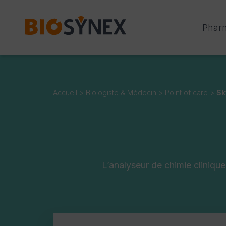
Panneau de gestion des cookies
Phar
Accueil
>
Biologiste & Médecin
>
Point of care
>
Sk
L’analyseur de chimie clinique