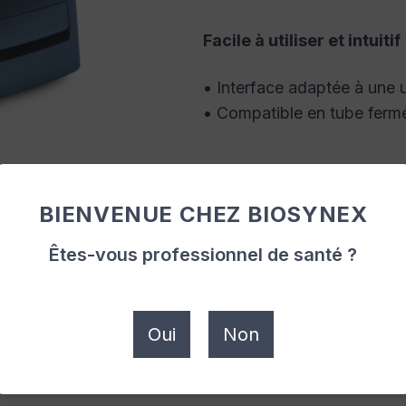
Facile à utiliser et intuitif
• Interface adaptée à une u
• Compatible en tube fermé,
BIENVENUE CHEZ BIOSYNEX
Êtes-vous professionnel de santé ?
sts
Oui
Non