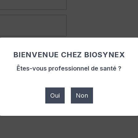
BIENVENUE CHEZ BIOSYNEX
Êtes-vous professionnel de santé ?
Oui
Non
lles collectées ci-dessus soient utilisées par Biosyn