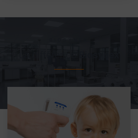
BIOSYNEX
La différence
Biosynex