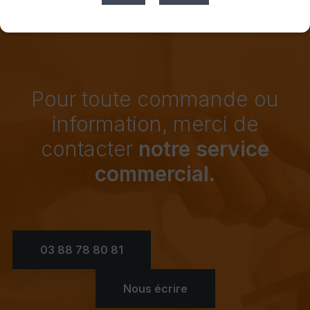
Pour toute commande ou
information, merci de
contacter
notre service
commercial.
03 88 78 80 81
Nous écrire