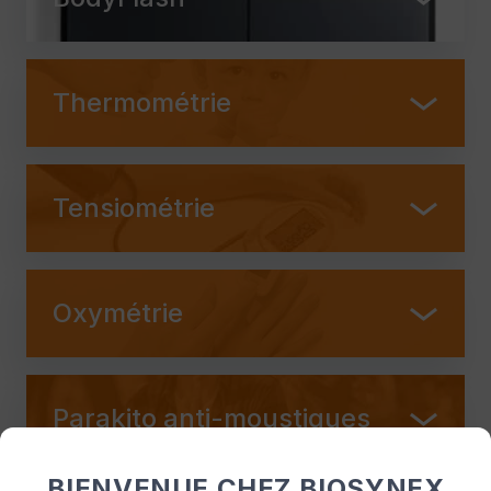
Thermométrie
Tensiométrie
Oxymétrie
Parakito anti-moustiques
BIENVENUE CHEZ BIOSYNEX