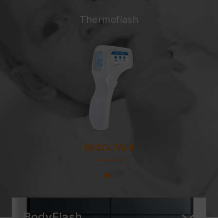
Thermoflash
DÉCOUVRIR
BodyFlash