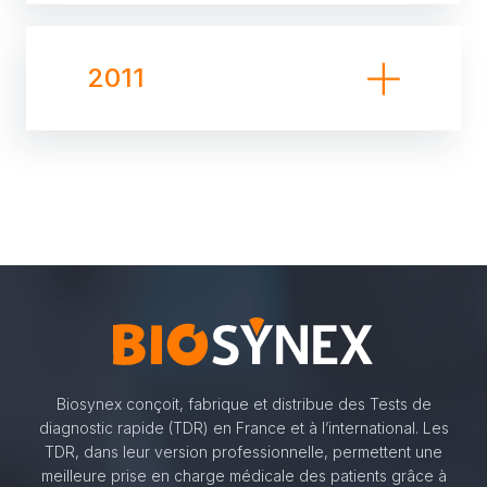
2011
Biosynex conçoit, fabrique et distribue des Tests de
diagnostic rapide (TDR) en France et à l’international. Les
TDR, dans leur version professionnelle, permettent une
meilleure prise en charge médicale des patients grâce à