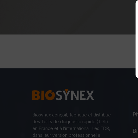
P
Biosynex conçoit, fabrique et distribue
des Tests de diagnostic rapide (TDR)
en France et à l’international. Les TDR,
Bi
dans leur version professionnelle,