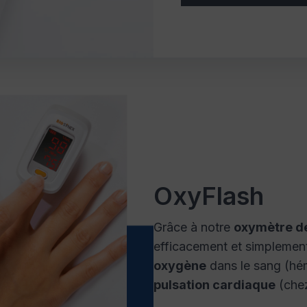
OxyFlash
Grâce à notre
oxymètre de
efficacement et simplement
oxygène
dans le sang (hé
pulsation cardiaque
(chez