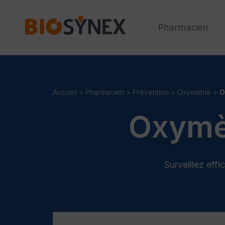
Panneau de gestion des cookies
Pharmacien
Accueil
>
Pharmacien
>
Prévention
>
Oxymétrie
>
O
Oxymèt
Surveillez eff