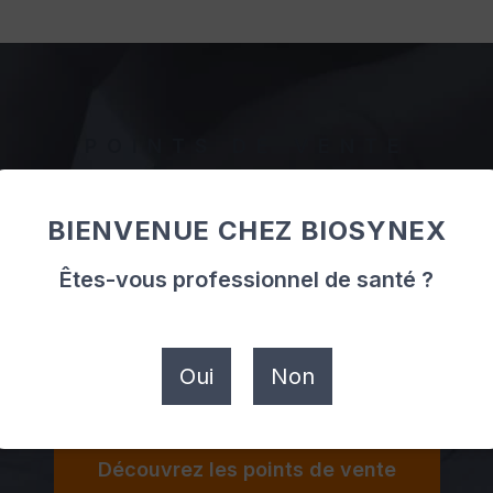
POINTS DE VENTE
Où trouver
nos produits
BIENVENUE CHEZ BIOSYNEX
Êtes-vous professionnel de santé ?
rance entière
. Découvrez dès à présent
dans qu
Oui
Non
Découvrez les points de vente