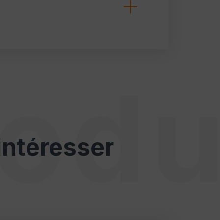
odu
intéresser