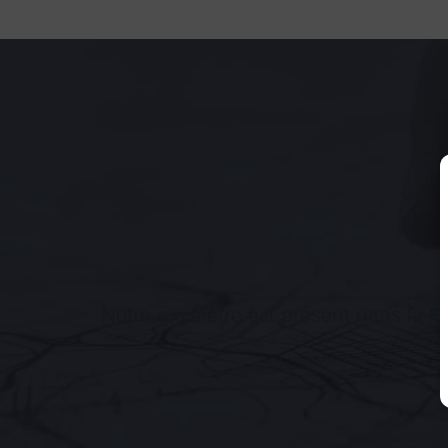
Notre oxymètre est présent dans la
F