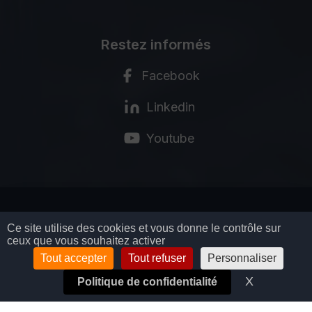
Restez informés
Facebook
Linkedin
Youtube
MENTIONS LÉGALES
Ce site utilise des cookies et vous donne le contrôle sur
ceux que vous souhaitez activer
POLITIQUE DE CONFIDENTIALITÉ
CGV
Tout accepter
Tout refuser
Personnaliser
GESTION DES COOKIES
X
Masquer l
Politique de confidentialité
© COPYRIGHT BIOSYNEX SA - 2026
TOUS DROITS RÉSERVÉS