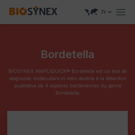
Panneau de gestion des cookies
Fr
Bordetella
BIOSYNEX AMPLIQUICK® Bordetella est un test de
diagnostic moléculaire in vitro destiné à la détection
qualitative de 4 espèces bactériennes du genre
Bordetella.