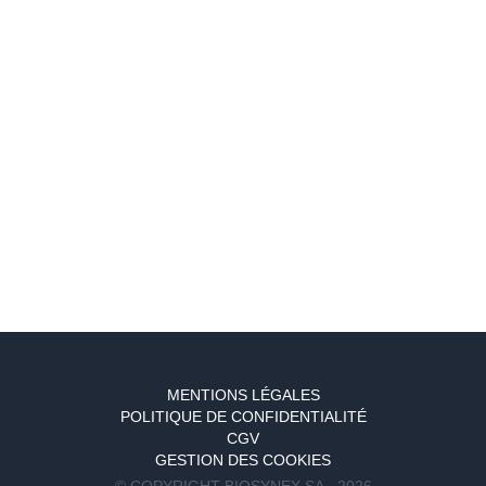
Contact professionnels
Contact clients
Restez informés
Facebook
Linkedin
Youtube
MENTIONS LÉGALES
POLITIQUE DE CONFIDENTIALITÉ
CGV
GESTION DES COOKIES
© COPYRIGHT BIOSYNEX SA - 2026