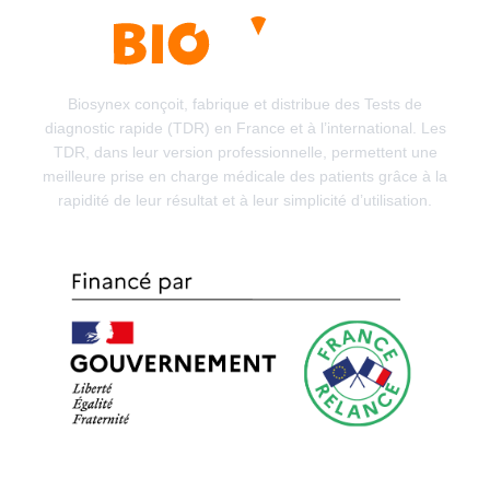
Biosynex conçoit, fabrique et distribue des Tests de
diagnostic rapide (TDR) en France et à l’international. Les
TDR, dans leur version professionnelle, permettent une
meilleure prise en charge médicale des patients grâce à
la rapidité de leur résultat et à leur simplicité d’utilisation.