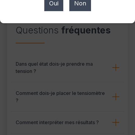
Oui
Non
FAQ
Questions
fréquentes
Dans quel état dois-je prendre ma
tension ?
Comment dois-je placer le tensiomètre
?
Comment interpréter mes résultats ?