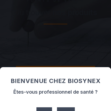
POINTS DE VENTE
Où trouver
nos produits
Notre tensiomètre brassard est présent dans la
France
entière
. Découvrez dès à présent
dans quelle
pharmacie
trouver votre produit !
Découvrez les points de vente
BIENVENUE CHEZ BIOSYNEX
Êtes-vous professionnel de santé ?