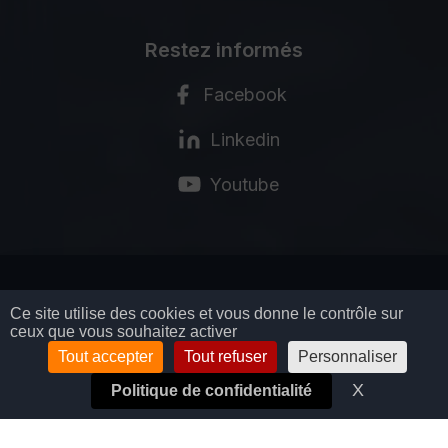
Restez informés
Facebook
Linkedin
Youtube
MENTIONS LÉGALES
Ce site utilise des cookies et vous donne le contrôle sur
ceux que vous souhaitez activer
POLITIQUE DE CONFIDENTIALITÉ
CGV
Tout accepter
Tout refuser
Personnaliser
GESTION DES COOKIES
X
Masquer l
Politique de confidentialité
© COPYRIGHT BIOSYNEX SA - 2026
TOUS DROITS RÉSERVÉS