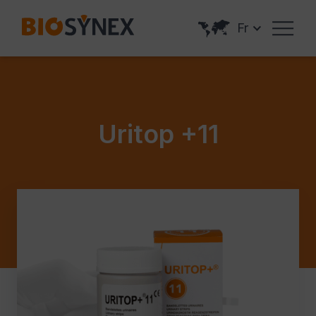
Panneau de gestion des cookies
Fr
Uritop +11