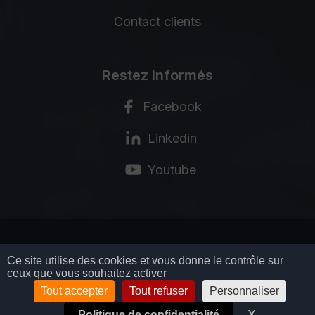
Contact clients
Restez informés
Facebook
Linkedin
Youtube
MENTIONS LÉGALES
Ce site utilise des cookies et vous donne le contrôle sur
ceux que vous souhaitez activer
POLITIQUE DE CONFIDENTIALITÉ
CGV
Tout accepter
Tout refuser
Personnaliser
GESTION DES COOKIES
X
Masquer l
Politique de confidentialité