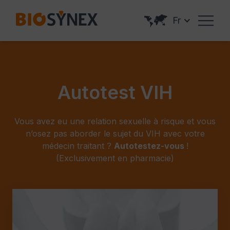
Panneau de gestion des cookies
Fr
Autotest VIH
Vous avez eu une relation sexuelle à risque et vous
n’osez pas aborder le sujet du VIH avec votre
médecin traitant ?
Autotestez-vous
!
(Exclusivement en pharmacie)