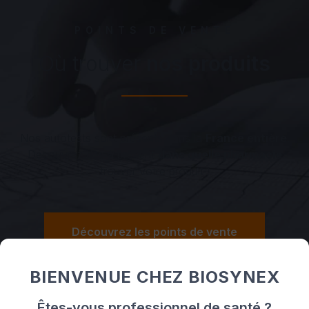
POINTS DE VENTE
Où trouver
nos produits
Nos autotests sont présents dans la
France entière
.
Découvrez dès à présent
dans quelle pharmacie
trouver votre produit !
Découvrez les points de vente
BIENVENUE CHEZ BIOSYNEX
Êtes-vous professionnel de santé ?