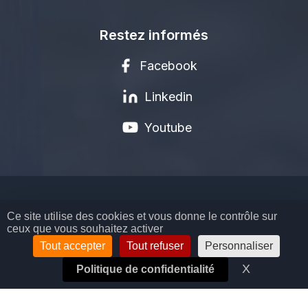
Restez informés
Facebook
Linkedin
Youtube
MENTIONS LÉGALES
Ce site utilise des cookies et vous donne le contrôle sur
ceux que vous souhaitez activer
POLITIQUE DE CONFIDENTIALITÉ
CGV
Tout accepter
Tout refuser
Personnaliser
GESTION DES COOKIES
X
Masquer l
Politique de confidentialité
© COPYRIGHT BIOSYNEX SA - 2026
TOUS DROITS RÉSERVÉS