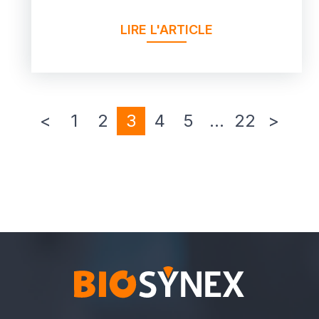
LIRE L'ARTICLE
<
1
2
3
4
5
…
22
>