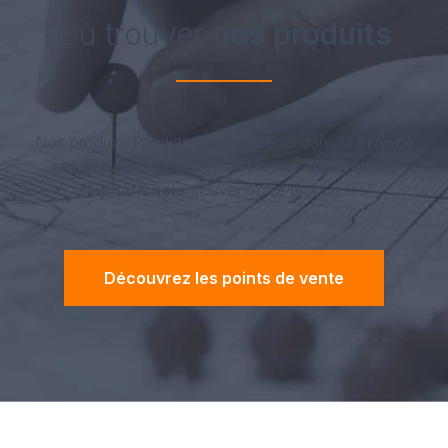
Où trouver
nos produits
Nos produits Parakito sont présents dans la
France
entière
. Découvrez dès à présent
dans quelle
pharmacie
trouver votre produit !
Découvrez les points de vente