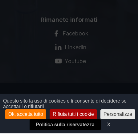
Rimanete informati
Facebook
Linkedin
Youtube
MENTIONS LÉGALES
Questo sito fa uso di cookies e ti consente di decidere se
accettarli o rifiutarli
POLITIQUE DE CONFIDENTIALITÉ
CGV
Ok, accetta tutto
Rifiuta tutti i cookie
Personalizza
GESTION DES COOKIES
X
Nascondi i
Politica sulla riservatezza
© COPYRIGHT BIOSYNEX SA - 2026
TOUS DROITS RÉSERVÉS