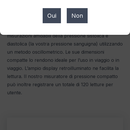
Oui
Non
Il nostro misuratore di pressione compatto fornisce
misurazioni affidabili della pressione sistolica e
diastolica (la vostra pressione sanguigna) utilizzando
un metodo oscillometrico. Le sue dimensioni
compatte lo rendono ideale per l’uso in viaggio o in
viaggio. L’ampio display retroilluminato ne facilita la
lettura. Il nostro misuratore di pressione compatto
può inoltre registrare un totale di 120 letture per
utente.