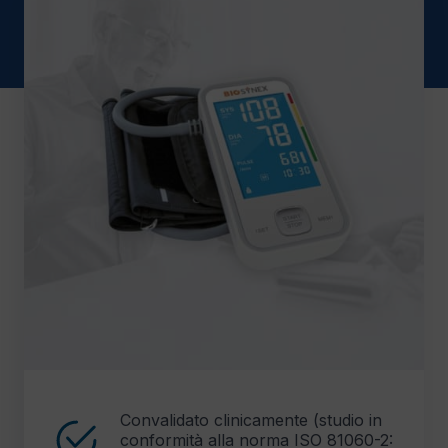
Convalidato clinicamente (studio in
conformità alla norma ISO 81060-2: