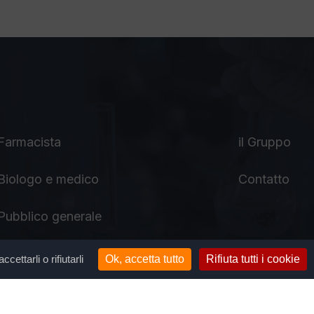
Farmacista
il Gruppo
Biologo e medico
Contatto
Pubblico generale
ettarli o rifiutarli
Ok, accetta tutto
Rifiuta tutti i cookie