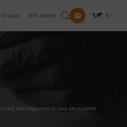
l Gruppo
BSX Reader
It
e test che migliorano la cura dei pazienti.