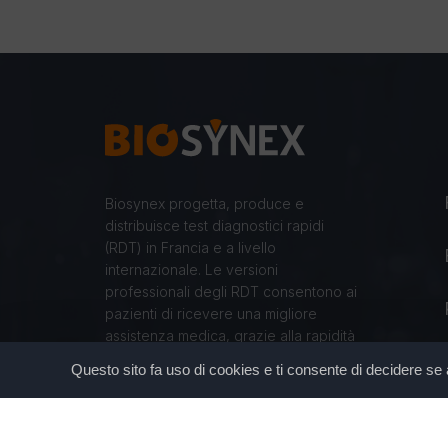
Biosynex progetta, produce e
distribuisce test diagnostici rapidi
(RDT) in Francia e a livello
internazionale. Le versioni
professionali degli RDT consentono ai
pazienti di ricevere una migliore
assistenza medica, grazie alla rapidità
dei risultati e alla facilità d’uso.
Questo sito fa uso di cookies e ti consente di decidere se acc