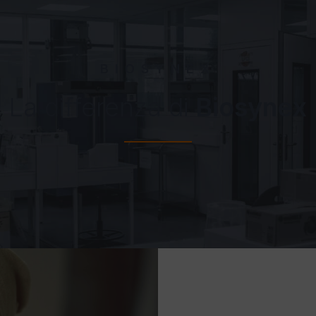
BIOSYNEX
La differenza di
Biosynex