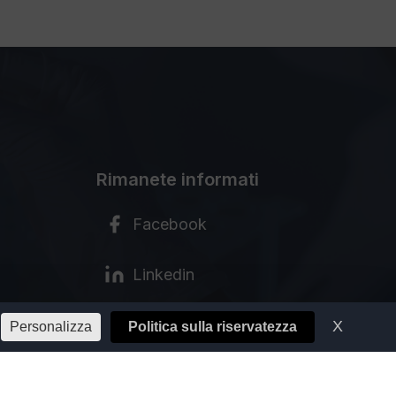
Rimanete informati
Facebook
Linkedin
Youtube
X
Nascond
Personalizza
Politica sulla riservatezza